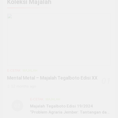
Koleksi Majalah
E-CETAK
MAJALAH
Mental Metal – Majalah Tegalboto Edisi XX
01
12 months ago
E-CETAK
MAJALAH
02
Majalah Tegalboto Edisi 19/2024
“Problem Agraria Jember: Tantangan dan