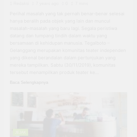
4.0
Redaksi
7 years ago
0
7 mins
Harus Menjawab: ‘Nanti
Lulus Kerjanya Apa?’
Perihal masalah yang tak pernah benar-benar selesai
3 Months Ago
Aksi Aliansi Mahasiswa
hanya beralih pada objek yang lain dan muncul
UNEJ Hasilkan Tiga Poin
masalah-masalah yang baru lagi. Segala peristiwa
Kesepakatan Terkait UKT
3 Months Ago
datang dan tumpang tindih dalam waktu yang
Maba SNBP
Project Hail Mary: Menjadi
bersamaan di kehidupan manusia. Tegalboto –
Kuat Tanpa Pernah Merasa
Gelanggang merupakan komunitas teater independen
Siap
4 Months Ago
yang dikenal berandalan dalam pertunjukan yang
mereka tampilkan. Sabtu (30/11/2019), komunitas
tersebut menampilkan produk teater ke…
Baca Selengkapnya
JEJAK