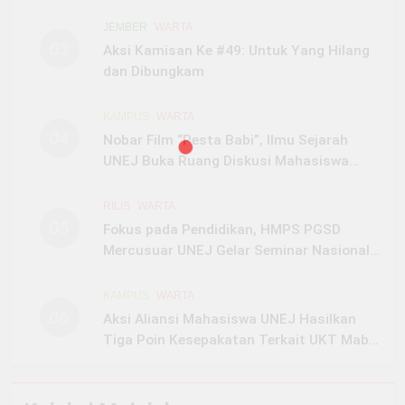
Tingkat Nasional
JEMBER
WARTA
03
Aksi Kamisan Ke #49: Untuk Yang Hilang
dan Dibungkam
KAMPUS
WARTA
04
Nobar Film “Pesta Babi”, Ilmu Sejarah
UNEJ Buka Ruang Diskusi Mahasiswa
Soal Papua
RILIS
WARTA
05
Fokus pada Pendidikan, HMPS PGSD
Mercusuar UNEJ Gelar Seminar Nasional
Teacher Festival 4.0
KAMPUS
WARTA
06
Aksi Aliansi Mahasiswa UNEJ Hasilkan
Tiga Poin Kesepakatan Terkait UKT Maba
SNBP