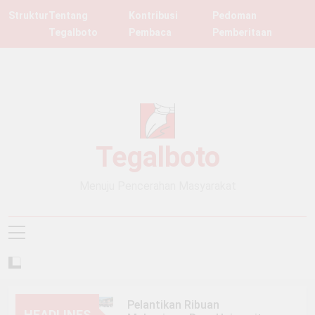
Skip
Struktur
Tentang
Kontribusi
Pedoman
to
Tegalboto
Pembaca
Pemberitaan
content
Tegalboto
Menuju Pencerahan Masyarakat
Pelantikan Ribuan
HEADLINES