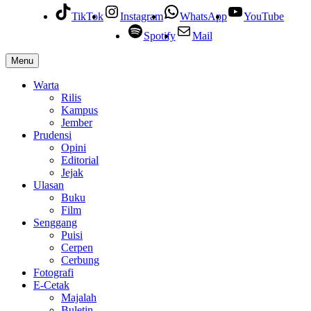
TikTok
Instagram
WhatsApp
YouTube
Spotify
Mail
Menu
Warta
Rilis
Kampus
Jember
Prudensi
Opini
Editorial
Jejak
Ulasan
Buku
Film
Senggang
Puisi
Cerpen
Cerbung
Fotografi
E-Cetak
Majalah
Buletin