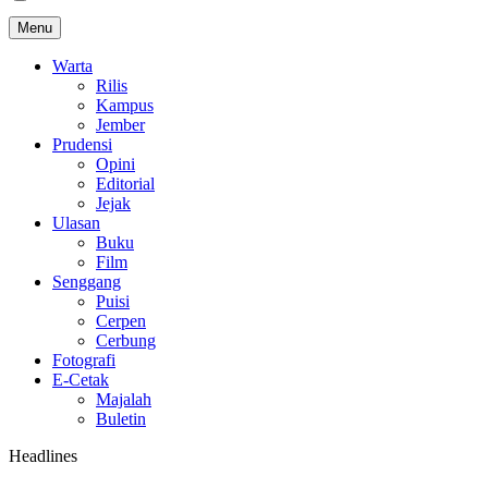
Menu
Warta
Rilis
Kampus
Jember
Prudensi
Opini
Editorial
Jejak
Ulasan
Buku
Film
Senggang
Puisi
Cerpen
Cerbung
Fotografi
E-Cetak
Majalah
Buletin
Headlines