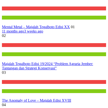
E-Cetak
Majalah
Mental Metal – Majalah Tegalboto Edisi XX
01
11 months ago
3 weeks ago
02
E-Cetak
Majalah
Majalah Tegalboto Edisi 19/2024 “Problem Agraria Jember:
Tantangan dan Strategi Konservasi”
03
E-Cetak
Majalah
The Anomaly of Love – Majalah Edisi XVIII
04