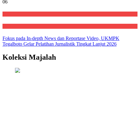
06
Rilis
Warta
Fokus pada In-depth News dan Reportase Video, UKMPK
Tegalboto Gelar Pelatihan Jurnalistik Tingkat Lanjut 2026
Koleksi Majalah