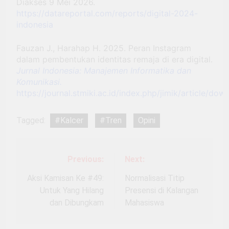
Diakses 9 Mei 2026.
https://datareportal.com/reports/digital-2024-
indonesia
Fauzan J., Harahap H. 2025. Peran Instagram
dalam pembentukan identitas remaja di era digital.
Jurnal Indonesia: Manajemen Informatika dan
Komunikasi.
https://journal.stmiki.ac.id/index.php/jimik/article/do
Tagged:
#Kalcer
#Tren
Opini
Previous:
Next:
Post
navigation
Aksi Kamisan Ke #49:
Normalisasi Titip
Untuk Yang Hilang
Presensi di Kalangan
dan Dibungkam
Mahasiswa