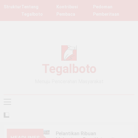
Skip
Struktur
Tentang
Kontribusi
Pedoman
to
Tegalboto
Pembaca
Pemberitaan
content
Tegalboto
Menuju Pencerahan Masyarakat
Pelantikan Ribuan
HEADLINES