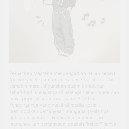
4.0
Harus Menjawab: ‘Nanti
Lulus Kerjanya Apa?’
3 Months Ago
Aksi Aliansi Mahasiswa
UNEJ Hasilkan Tiga Poin
Kesepakatan Terkait UKT
3 Months Ago
Maba SNBP
Project Hail Mary: Menjadi
Kuat Tanpa Pernah Merasa
Siap
4 Months Ago
Pernahkah Mastebe mendengarkan istilah seperti
“pelari kalcer” dan “outfit kalcer”? Istilah tersebut
semakin marak digunakan dalam kehidupan
sehari-hari, khususnya di kalangan anak muda dan
mulai populer pada awal tahun 2020-an.
Kehadirannya yang masif di media sosial
menimbulkan pertanyaan mengenai posisinya
dalam masyarakat. Fenomena ini kemudian
memunculkan pertanyaan, apakah “kalcer” hanya