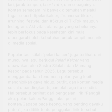
lari, jarak tempuh,
heart rate
, dan sebagainya.
Konten semacam ini banyak ditemukan melalui
tagar seperti #pelarikalcer, #runnersoftiktok,
#runninglifestyle, dan #5krun di TikTok maupun
Instagram. Aktivitas olahraga yang sebelumnya
lebih berfokus pada kesehatan kini mulai
dipengaruhi oleh kebutuhan untuk tampil menarik
di media sosial.
Popularitas istilah “pelari kalcer” juga terlihat dari
munculnya lagu berjudul
Pelari Kalcer
yang
dibawakan oleh Sastra Silalahi dan Mamang
Kesbor pada tahun 2025. Lagu tersebut
menggambarkan fenomena pelari yang lebih
menonjolkan gaya hidup, outfit, dan konten media
sosial dibandingkan tujuan olahraga itu sendiri.
Hal tersebut terlihat dari penggalan lirik “
Panggil
aku, pelari kalcer/Panggil aku, pelari
konten/Gapapa pace keong, yang penting gayaku
paten
” jika ditilik tentu penggalan lirik tersebut