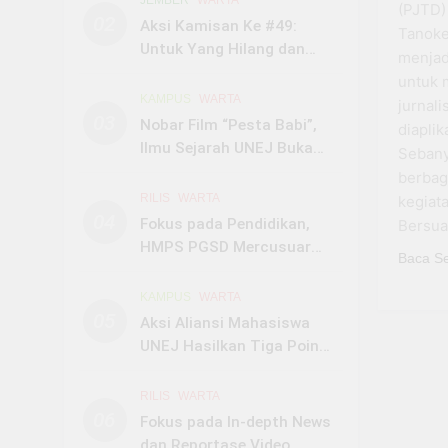
JEMBER
WARTA
(PJTD)
02
Aksi Kamisan Ke #49:
Tanoke
Untuk Yang Hilang dan
menjad
Dibungkam
untuk 
KAMPUS
WARTA
jurnali
03
Nobar Film “Pesta Babi”,
diapli
Ilmu Sejarah UNEJ Buka
Sebany
Ruang Diskusi Mahasiswa
berbaga
Soal Papua
RILIS
WARTA
kegiat
04
Fokus pada Pendidikan,
Bersua
HMPS PGSD Mercusuar
Baca S
UNEJ Gelar Seminar
Nasional Teacher Festival
KAMPUS
WARTA
4.0
05
Aksi Aliansi Mahasiswa
UNEJ Hasilkan Tiga Poin
Kesepakatan Terkait UKT
Maba SNBP
RILIS
WARTA
06
Fokus pada In-depth News
dan Reportase Video,