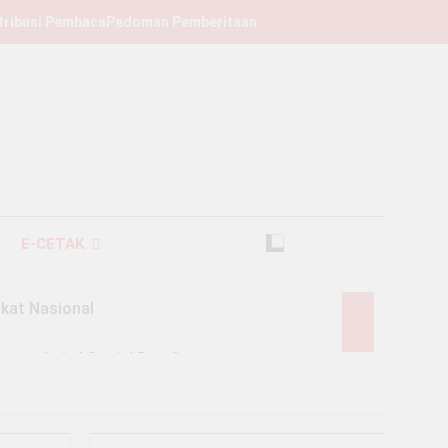
tribusi Pembaca
Pedoman Pemberitaan
E-CETAK
kat Nasional
n atau Label Sosial Baru?