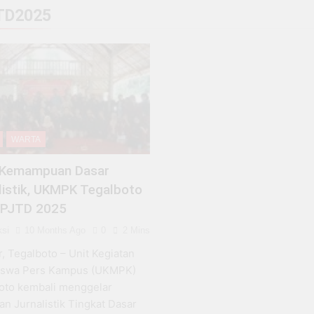
 Babi”, Ilmu Sejarah UNEJ Buka Ruang Diskusi Mahasiswa So
TD2025
ikan, HMPS PGSD Mercusuar UNEJ Gelar Seminar Nasional Te
 Ilmu Harus Menjawab: ‘Nanti Lulus Kerjanya Apa?’
asiswa UNEJ Hasilkan Tiga Poin Kesepakatan Terkait UKT M
WARTA
: Menjadi Kuat Tanpa Pernah Merasa Siap
 Kemampuan Dasar
th News dan Reportase Video, UKMPK Tegalboto Gelar Pelatih
listik, UKMPK Tegalboto
 PJTD 2025
si
10 Months Ago
0
2 Mins
, Tegalboto – Unit Kegiatan
iswa Pers Kampus (UKMPK)
oto kembali menggelar
an Jurnalistik Tingkat Dasar