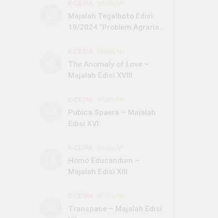
E-CETAK
MAJALAH
02
Majalah Tegalboto Edisi
19/2024 “Problem Agraria
Jember: Tantangan dan
Strategi Konservasi”
E-CETAK
MAJALAH
03
The Anomaly of Love –
Majalah Edisi XVIII
E-CETAK
MAJALAH
04
Pubica Spaera – Majalah
Edisi XVI
E-CETAK
MAJALAH
05
Homo Educandum –
Majalah Edisi XIII
E-CETAK
MAJALAH
06
Transpace – Majalah Edisi