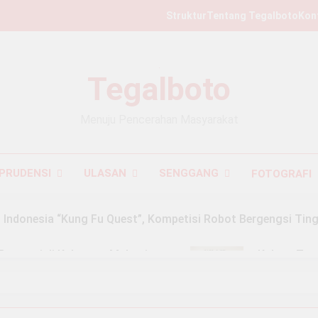
Struktur
Tentang Tegalboto
Kon
Tegalboto
Menuju Pencerahan Masyarakat
PRUDENSI
ULASAN
SENGGANG
FOTOGRAFI
Indonesia “Kung Fu Quest”, Kompetisi Robot Bergengsi Ting
 Presensi di Kalangan Mahasiswa
Kalcer: Tre
3 Months Ago
#49: Untuk Yang Hilang dan Dibungkam