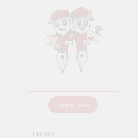
al Papua
acher Festival 4.0
aba SNBP
an Jurnalistik Tingkat Lanjut 2026
Submit Karya
Laman