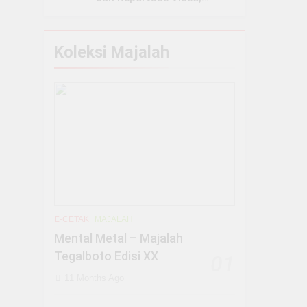
UKMPK Tegalboto Gelar
Pelatihan Jurnalistik
Tingkat Lanjut 2026
Koleksi Majalah
E-CETAK
MAJALAH
Mental Metal – Majalah
Tegalboto Edisi XX
01
11 Months Ago