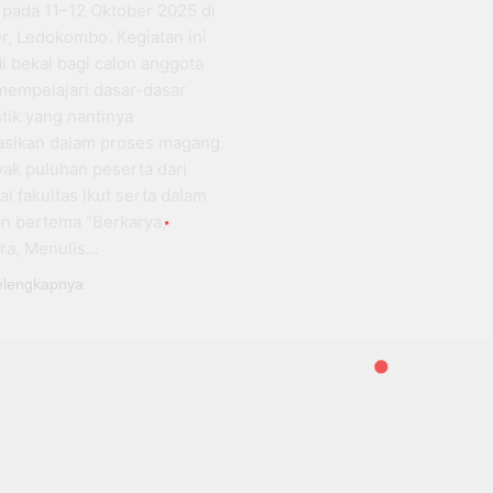
 pada 11–12 Oktober 2025 di
r, Ledokombo. Kegiatan ini
i bekal bagi calon anggota
mempelajari dasar-dasar
stik yang nantinya
kasikan dalam proses magang.
ak puluhan peserta dari
i fakultas ikut serta dalam
an bertema “Berkarya,
ra, Menulis…
elengkapnya