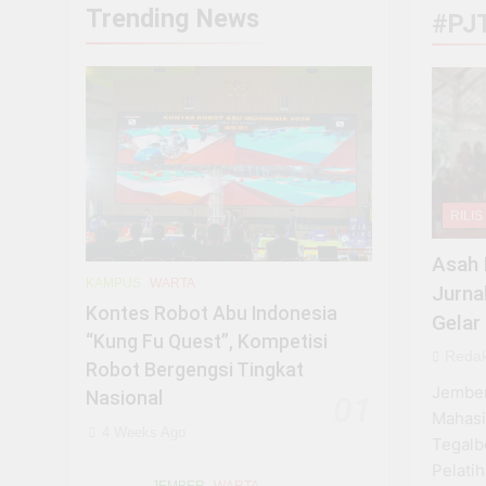
Nobar Film “Pesta
Trending News
#PJ
3 Months Ago
Fokus pada Pendid
3 Months Ago
Saat Semua Bidang
3 Months Ago
Aksi Aliansi Mah
3 Months Ago
RILIS
Project Hail Mary
3 Months Ago
Asah
Fokus pada In-dep
KAMPUS
WARTA
Jurna
3 Months Ago
Kontes Robot Abu Indonesia
Gelar
“Kung Fu Quest”, Kompetisi
Redak
Robot Bergengsi Tingkat
Jember
Nasional
01
Mahas
4 Weeks Ago
Tegalb
Pelatih