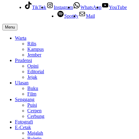
TikTok
Instagram
WhatsApp
YouTube
Spotify
Mail
Menu
Warta
Rilis
Kampus
Jember
Prudensi
Opini
Editorial
Jejak
Ulasan
Buku
Film
Senggang
Puisi
Cerpen
Cerbung
Fotografi
E-Cetak
Majalah
Buletin