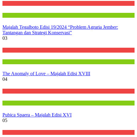
E-Cetak
Majalah
Majalah Tegalboto Edisi 19/2024 “Problem Agraria Jember:
Tantangan dan Strategi Konservasi”
03
E-Cetak
Majalah
The Anomaly of Love – Majalah Edisi XVIII
04
E-Cetak
Majalah
Pubica Spaera – Majalah Edisi XVI
05
E-Cetak