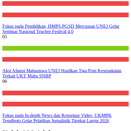
Rilis
Warta
Fokus pada Pendidikan, HMPS PGSD Mercusuar UNEJ Gelar
Seminar Nasional Teacher Festival 4.0
05
Kampus
Warta
Aksi Aliansi Mahasiswa UNEJ Hasilkan Tiga Poin Kesepakatan
Terkait UKT Maba SNBP
06
Rilis
Warta
Fokus pada In-depth News dan Reportase Video, UKMPK
Tegalboto Gelar Pelatihan Jurnalistik Tingkat Lanjut 2026