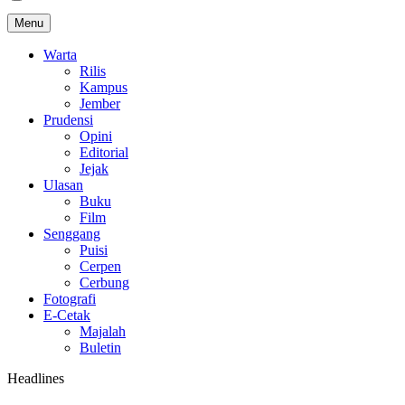
Menu
Warta
Rilis
Kampus
Jember
Prudensi
Opini
Editorial
Jejak
Ulasan
Buku
Film
Senggang
Puisi
Cerpen
Cerbung
Fotografi
E-Cetak
Majalah
Buletin
Headlines