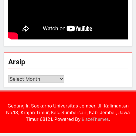
Arsip
Arsip
Gedung Ir. Soekarno Universitas Jember, Jl. Kalimantan
No.13, Krajan Timur, Kec. Sumbersari, Kab. Jember, Jawa
Timur 68121. Powered By
.
BlazeThemes