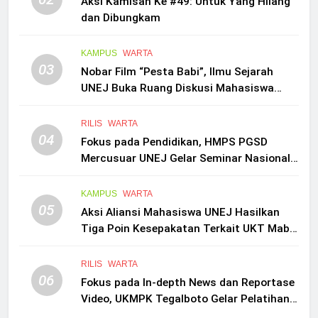
Aksi Kamisan Ke #49: Untuk Yang Hilang
dan Dibungkam
KAMPUS
WARTA
03
Nobar Film “Pesta Babi”, Ilmu Sejarah
UNEJ Buka Ruang Diskusi Mahasiswa
Soal Papua
RILIS
WARTA
04
Fokus pada Pendidikan, HMPS PGSD
Mercusuar UNEJ Gelar Seminar Nasional
Teacher Festival 4.0
KAMPUS
WARTA
05
Aksi Aliansi Mahasiswa UNEJ Hasilkan
Tiga Poin Kesepakatan Terkait UKT Maba
SNBP
RILIS
WARTA
06
Fokus pada In-depth News dan Reportase
Video, UKMPK Tegalboto Gelar Pelatihan
Jurnalistik Tingkat Lanjut 2026