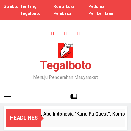
Skip
Struktur
Tentang
Kontribusi
Pedoman
to
Tegalboto
Pembaca
Pemberitaan
content
Tegalboto
Menuju Pencerahan Masyarakat
Kontes Robot Abu Indonesia “Kung Fu Quest”, Kompetisi
HEADLINES
3 Weeks Ago