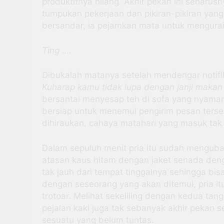
produktifnya hilang. Akhir pekan ini seharusn
tumpukan pekerjaan dan pikiran-pikiran ya
bersandar, ia pejamkan mata untuk mengurai
Ting ….
Dibukalah matanya setelah mendengar notifika
Kuharap kamu tidak lupa dengan janji makan 
bersantai menyesap teh di sofa yang nyaman
bersiap untuk menemui pengirim pesan terse
dihiraukan, cahaya matahari yang masuk tak l
Dalam sepuluh menit pria itu sudah menguba
atasan kaus hitam dengan jaket senada deng
tak jauh dari tempat tinggalnya sehingga bi
dengan seseorang yang akan ditemui, pria it
trotoar. Melihat sekeliling dengan kedua tang
pejalan kaki juga tak sebanyak akhir pekan
sesuatu yang belum tuntas.