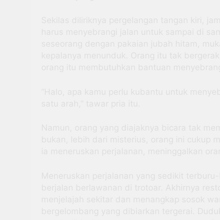
Sekilas diliriknya pergelangan tangan kiri, j
harus menyebrangi jalan untuk sampai di sana
seseorang dengan pakaian jubah hitam, mukan
kepalanya menunduk. Orang itu tak bergerak
orang itu membutuhkan bantuan menyebrangi
“Halo, apa kamu perlu kubantu untuk menyeb
satu arah,” tawar pria itu.
Namun, orang yang diajaknya bicara tak mem
bukan, lebih dari misterius, orang ini cukup 
ia meneruskan perjalanan, meninggalkan orang
Meneruskan perjalanan yang sedikit terburu
berjalan berlawanan di trotoar. Akhirnya re
menjelajah sekitar dan menangkap sosok wan
bergelombang yang dibiarkan tergerai. Dudu