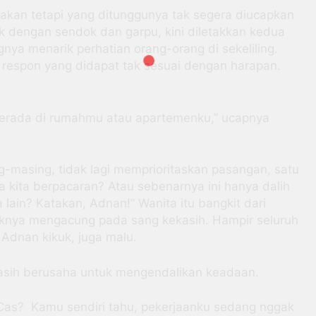
 akan tetapi yang ditunggunya tak segera diucapkan
uk dengan sendok dan garpu, kini diletakkan kedua
gnya menarik perhatian orang-orang di sekeliling.
espon yang didapat tak sesuai dengan harapan.
 berada di rumahmu atau apartemenku,” ucapnya
ng-masing, tidak lagi memprioritaskan pasangan, satu
 kita berpacaran? Atau sebenarnya ini hanya dalih
ain? Katakan, Adnan!” Wanita itu bangkit dari
juknya mengacung pada sang kekasih. Hampir seluruh
Adnan kikuk, juga malu.
 masih berusaha untuk mengendalikan keadaan.
Cas? Kamu sendiri tahu, pekerjaanku sedang nggak