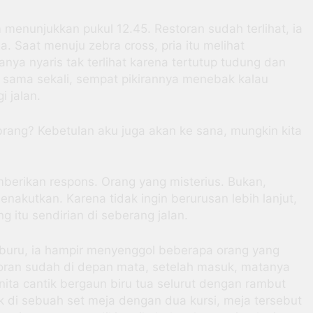
am menunjukkan pukul 12.45. Restoran sudah terlihat, ia
. Saat menuju zebra cross, pria itu melihat
ya nyaris tak terlihat karena tertutup tudung dan
 sama sekali, sempat pikirannya menebak kalau
 jalan.
rang? Kebetulan aku juga akan ke sana, mungkin kita
berikan respons. Orang yang misterius. Bukan,
menakutkan. Karena tidak ingin berurusan lebih lanjut,
 itu sendirian di seberang jalan.
-buru, ia hampir menyenggol beberapa orang yang
storan sudah di depan mata, setelah masuk, matanya
ita cantik bergaun biru tua selurut dengan rambut
k di sebuah set meja dengan dua kursi, meja tersebut