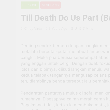
Nobar Film “Pesta
CERBUNG
SENGGANG
3 Months Ago
Fokus pada Pendid
Till Death Do Us Part (B
3 Months Ago
Saat Semua Bidang
0
Cindy Virda
3 Years Ago
7 Mins
3 Months Ago
Aksi Aliansi Mah
Denting sendok beradu dengan cangkir menj
3 Months Ago
metal itu berputar-putar membuat air berw
Project Hail Mary
cangkir. Muka pria berusia seperempat aba
3 Months Ago
yang enggan untuk pergi. Dengan tidak foku
Fokus pada In-dep
lolos dari bibirnya, diikuti langkah menuju 
3 Months Ago
kedua telapak tangannya mengusap celana p
teh, diambilnya benda tersebut lalu beranjakl
Pendaratan pantatnya mulus di sofa, menikm
rumahnya. Disesapnya cairan merah cerah itu 
Bagaimana tidak, ketika ia membuka mata, 