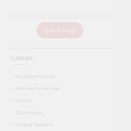
al Papua
acher Festival 4.0
Submit Karya
aba SNBP
Laman
an Jurnalistik Tingkat Lanjut 2026
Kontribusi Pembaca
Pedoman Pemberitaan
Struktur
Submit Karya
Tentang Tegalboto