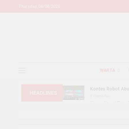
Skip
Thursday, 06/08/2026
to
content
WARTA
Kontes Robot Abu 
HEADLINES
3 Weeks Ago
Normalisasi Titip
2 Months Ago
Aksi Kamisan Ke 
3 Months Ago