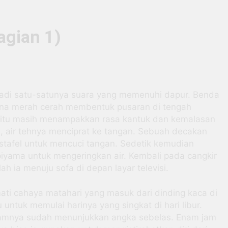
 Babi”, Ilmu Sejarah UNEJ Buka Ruang Diskusi Mahasiswa So
ikan, HMPS PGSD Mercusuar UNEJ Gelar Seminar Nasional Te
agian 1)
 Ilmu Harus Menjawab: ‘Nanti Lulus Kerjanya Apa?’
asiswa UNEJ Hasilkan Tiga Poin Kesepakatan Terkait UKT M
adi satu-satunya suara yang memenuhi dapur. Benda
arna merah cerah membentuk pusaran di tengah
: Menjadi Kuat Tanpa Pernah Merasa Siap
d itu masih menampakkan rasa kantuk dan kemalasan
s, air tehnya menciprat ke tangan. Sebuah decakan
th News dan Reportase Video, UKMPK Tegalboto Gelar Pelatih
wastafel untuk mencuci tangan. Sedetik kemudian
iyama untuk mengeringkan air. Kembali pada cangkir
ah ia menuju sofa di depan layar televisi.
ati cahaya matahari yang masuk dari dinding kaca di
untuk memulai harinya yang singkat di hari libur.
jamnya sudah menunjukkan angka sebelas. Enam jam