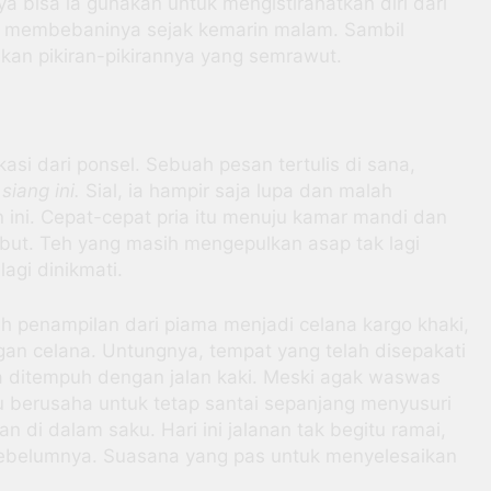
ya bisa ia gunakan untuk mengistirahatkan diri dari
ng membebaninya sejak kemarin malam. Sambil
kan pikiran-pikirannya yang semrawut.
si dari ponsel. Sebuah pesan tertulis di sana,
siang ini.
Sial, ia hampir saja lupa dan malah
 ini. Cepat-cepat pria itu menuju kamar mandi dan
but. Teh yang masih mengepulkan asap tak lagi
agi dinikmati.
h penampilan dari piama menjadi celana kargo khaki,
an celana. Untungnya, tempat yang telah disepakati
sa ditempuh dengan jalan kaki. Meski agak waswas
u berusaha untuk tetap santai sepanjang menyusuri
an di dalam saku. Hari ini jalanan tak begitu ramai,
 sebelumnya. Suasana yang pas untuk menyelesaikan