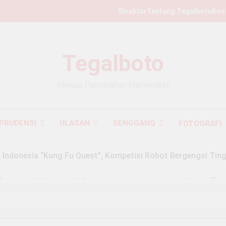
Struktur
Tentang Tegalboto
Kon
Tegalboto
Menuju Pencerahan Masyarakat
PRUDENSI
ULASAN
SENGGANG
FOTOGRAFI
Indonesia “Kung Fu Quest”, Kompetisi Robot Bergengsi Ting
 Presensi di Kalangan Mahasiswa
Kalcer: Tre
2 Months Ago
#49: Untuk Yang Hilang dan Dibungkam