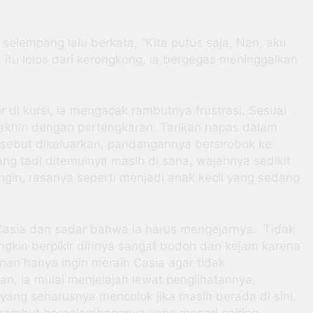
selempang lalu berkata, “Kita putus saja, Nan, aku
 itu lolos dari kerongkong, ia bergegas meninggalkan
di kursi, ia mengacak rambutnya frustrasi. Sesuai
iakhiri dengan pertengkaran. Tarikan napas dalam
sebut dikeluarkan, pandangannya bersirobok ke
ng tadi ditemuinya masih di sana, wajahnya sedikit
gin, rasanya seperti menjadi anak kecil yang sedang
Casia dan sadar bahwa ia harus mengejarnya. Tidak
gkin berpikir dirinya sangat bodoh dan kejam karena
nan hanya ingin meraih Casia agar tidak
an, ia mulai menjelajah lewat penglihatannya,
yang seharusnya mencolok jika masih berada di sini.
n rambut bergelombangnya yang menari seiring