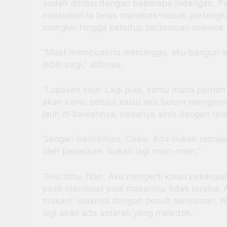
sudah dihiasi dengan beberapa hidangan. Pac
melainkan ia terus menebak-nebak pertengk
mungkin hingga penutup pertemuan mereka. 
“Maaf membuatmu menunggu, aku bangun leb
lebih pagi,” alibinya.
“Lupakan saja! Lagi pula, kamu mana pernah p
akan kamu setujui kalau aku belum mengemi
jauh di bawahnya, nadanya sinis dengan tawa
“Jangan berlebihan, Casia. Kita bukan rema
oleh pekerjaan, bukan lagi main-main.”
“Aku tahu, Nan. Aku mengerti kalau pekerjaa
pasti membuat pola makanmu tidak teratur
makan!” ajaknya dengan penuh senyuman. Na
lagi akan ada amarah yang meledak.