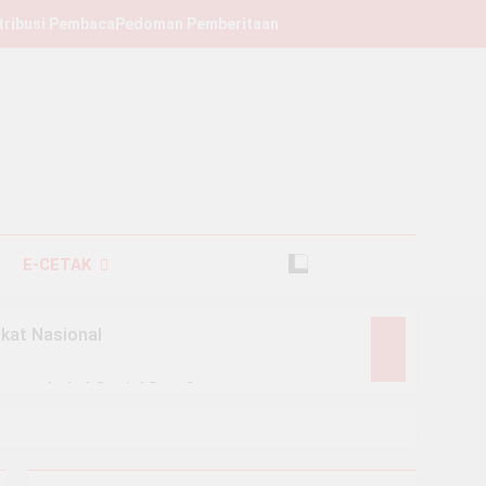
tribusi Pembaca
Pedoman Pemberitaan
E-CETAK
kat Nasional
n atau Label Sosial Baru?