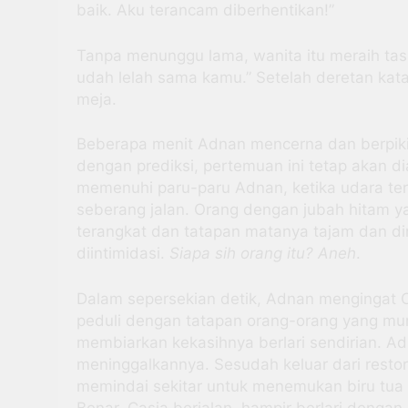
baik. Aku terancam diberhentikan!”
Tanpa menunggu lama, wanita itu meraih tas 
udah lelah sama kamu.” Setelah deretan kata
meja.
Beberapa menit Adnan mencerna dan berpikir 
dengan prediksi, pertemuan ini tetap akan d
memenuhi paru-paru Adnan, ketika udara ter
seberang jalan. Orang dengan jubah hitam ya
terangkat dan tatapan matanya tajam dan din
diintimidasi.
Siapa sih orang itu? Aneh
.
Dalam sepersekian detik, Adnan mengingat 
peduli dengan tatapan orang-orang yang mun
membiarkan kekasihnya berlari sendirian. Ad
meninggalkannya. Sesudah keluar dari restor
memindai sekitar untuk menemukan biru tua 
Benar, Casia berjalan, hampir berlari denga