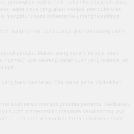
u jantungnya sedikit naik, bukan karena jatuh cinta,
aran seperti apa yang akan menjadi pembuka atau
Ia mengatur napas sebentar lalu menghampirinya.
ih siang hari ini. Seharusnya aku memasang alarm
eduli padaku. Makan siang seperti ini saja tidak
s-ngemis,” kata seorang perempuan yang usianya tak
 tipis.
ja yang baru kasmaran. Kita sama-sama disibukkan
nmu akan selalu menjadi prioritas pertama. Kesibukan
. Aku sudah memesankan makanan kesukaanmu, ayo
mun, pria yang disapa Nan itu tahu bahwa sesaat