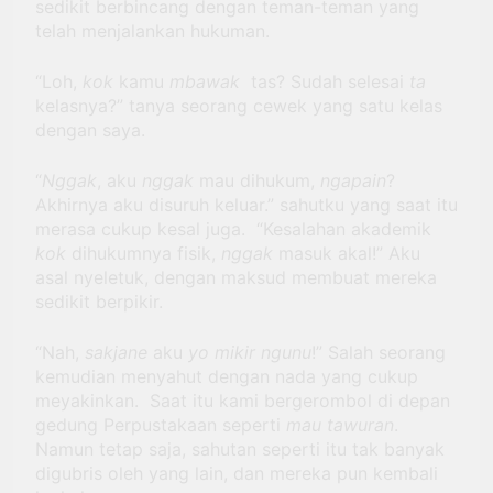
sedikit berbincang dengan teman-teman yang
telah menjalankan hukuman.
“Loh,
kok
kamu
mbawak
tas? Sudah selesai
ta
kelasnya?” tanya seorang cewek yang satu kelas
dengan saya.
“
Nggak
, aku
nggak
mau dihukum,
ngapain
?
Akhirnya aku disuruh keluar.” sahutku yang saat itu
merasa cukup kesal juga. “Kesalahan akademik
kok
dihukumnya fisik,
nggak
masuk akal!” Aku
asal nyeletuk, dengan maksud membuat mereka
sedikit berpikir.
“Nah,
sakjane
aku
yo mikir ngunu
!” Salah seorang
kemudian menyahut dengan nada yang cukup
meyakinkan. Saat itu kami bergerombol di depan
gedung Perpustakaan seperti
mau tawuran
.
Namun tetap saja, sahutan seperti itu tak banyak
digubris oleh yang lain, dan mereka pun kembali