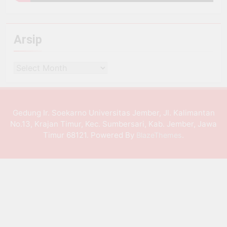
Arsip
Arsip
Gedung Ir. Soekarno Universitas Jember, Jl. Kalimantan
No.13, Krajan Timur, Kec. Sumbersari, Kab. Jember, Jawa
Timur 68121. Powered By
.
BlazeThemes