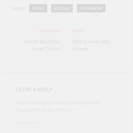
Tagged:
dosen
kampus
perkuliahan
Previous:
Next:
Post
navigation
Menilik Berdirinya
Barang Antik yang
Kedai Doeloe
Menarik
LEAVE A REPLY
Your email address will not be published.
Required fields are marked
*
Comment
*