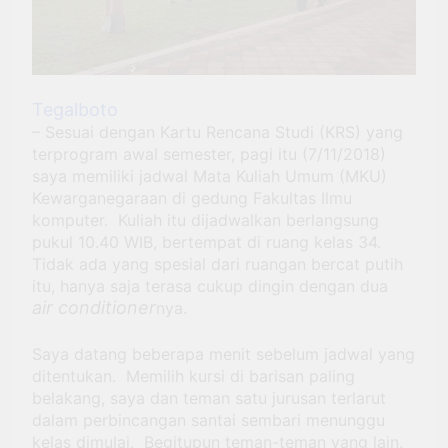
UNEJ Hasilkan Tiga Poin
Kesepakatan Terkait UKT
3 Months Ago
Maba SNBP
Project Hail Mary:
Menjadi Kuat Tanpa
Pernah Merasa Siap
Tegalboto
3 Months Ago
– Sesuai dengan Kartu Rencana Studi (KRS) yang
Fokus pada In-depth News
dan Reportase Video, UKMPK
terprogram awal semester, pagi itu (7/11/2018)
Tegalboto Gelar Pelatihan
saya memiliki jadwal Mata Kuliah Umum (MKU)
3 Months Ago
Jurnalistik Tingkat Lanjut
Kewarganegaraan di gedung Fakultas Ilmu
2026
komputer. Kuliah itu dijadwalkan berlangsung
pukul 10.40 WIB, bertempat di ruang kelas 34.
Tidak ada yang spesial dari ruangan bercat putih
itu, hanya saja terasa cukup dingin dengan dua
air conditioner
nya.
Saya datang beberapa menit sebelum jadwal yang
ditentukan. Memilih kursi di barisan paling
belakang, saya dan teman satu jurusan terlarut
dalam perbincangan santai sembari menunggu
kelas dimulai. Begitupun teman-teman yang lain.