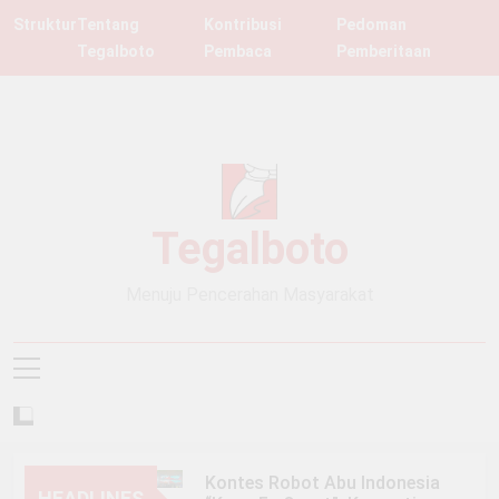
Skip
Struktur
Tentang
Kontribusi
Pedoman
to
Tegalboto
Pembaca
Pemberitaan
content
Tegalboto
Menuju Pencerahan Masyarakat
Kontes Robot Abu Indonesia
HEADLINES