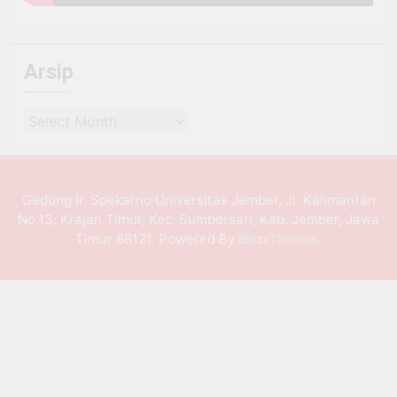
Arsip
Arsip
Gedung Ir. Soekarno Universitas Jember, Jl. Kalimantan
No.13, Krajan Timur, Kec. Sumbersari, Kab. Jember, Jawa
Timur 68121. Powered By
.
BlazeThemes