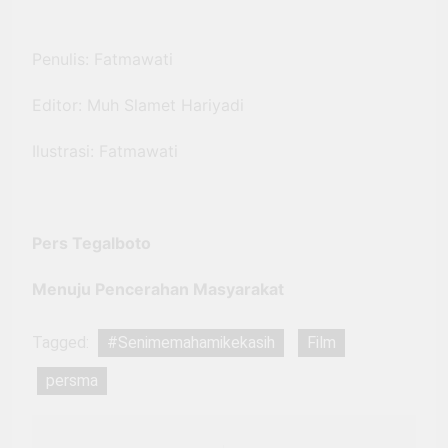
Penulis: Fatmawati
Editor: Muh Slamet Hariyadi
Ilustrasi: Fatmawati
Pers Tegalboto
Menuju Pencerahan Masyarakat
Tagged:
#Senimemahamikekasih
Film
persma