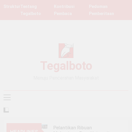
Skip
Struktur
Tentang
Kontribusi
Pedoman
to
Tegalboto
Pembaca
Pemberitaan
content
Tegalboto
Menuju Pencerahan Masyarakat
Pelantikan Ribuan
HEADLINES