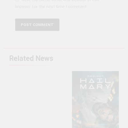
browser for the next time I comment.
Related News
Sumber: Pinterest (Movie
Posters/@cinemaloover)
(link akun:
https://pin.it/2qaewipe2)
(link poster:
https://pin.it/6BLgMNbWH)